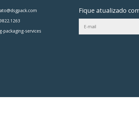
Fique atualizado co
tato@dsgpack.com
9822.1263
-packaging-services