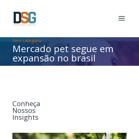
Mercado
et segue em
Tendência
o brasil
de vinhos 
para diver
Conheça
Nossos
Insights