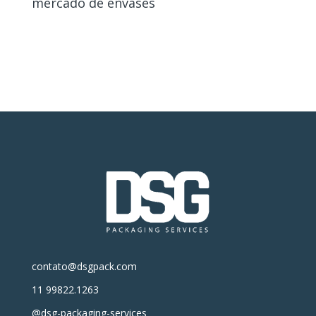
mercado de envases
contato@dsgpack.com
11 99822.1263
@dsg-packaging-services