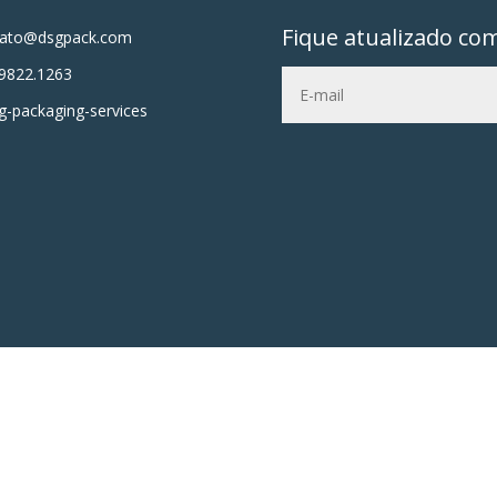
Fique atualizado co
tato@dsgpack.com
9822.1263
-packaging-services