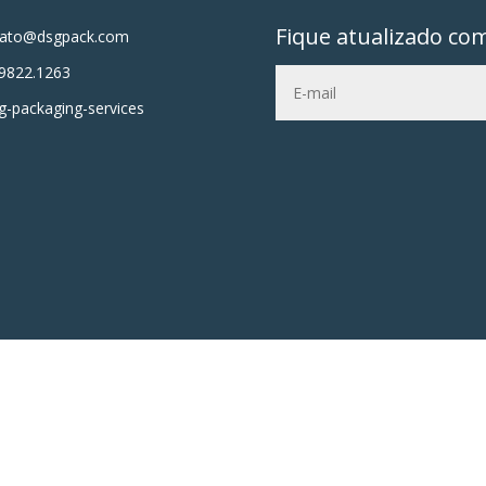
Fique atualizado co
tato@dsgpack.com
9822.1263
-packaging-services