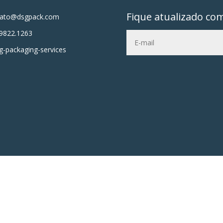
Fique atualizado co
tato@dsgpack.com
9822.1263
-packaging-services