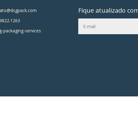
Fique atualizado co
tato@dsgpack.com
9822.1263
-packaging-services