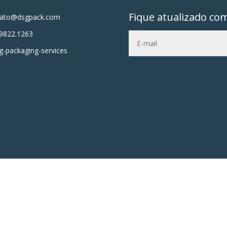
Fique atualizado co
tato@dsgpack.com
9822.1263
-packaging-services