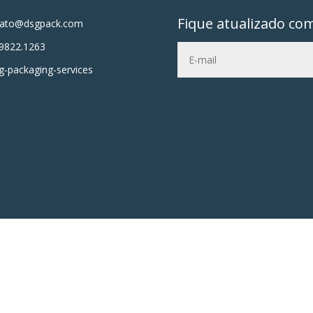
Fique atualizado co
tato@dsgpack.com
9822.1263
-packaging-services