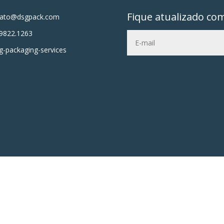
Fique atualizado co
tato@dsgpack.com
9822.1263
-packaging-services