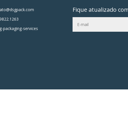
Fique atualizado co
tato@dsgpack.com
9822.1263
-packaging-services