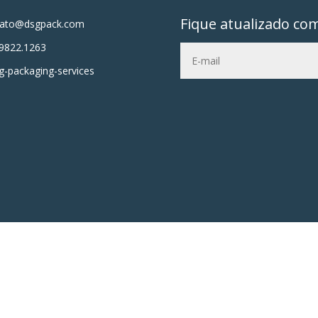
Fique atualizado co
tato@dsgpack.com
9822.1263
-packaging-services