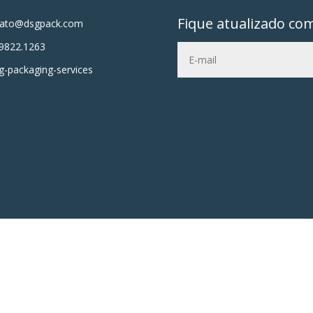
Fique atualizado co
tato@dsgpack.com
9822.1263
-packaging-services