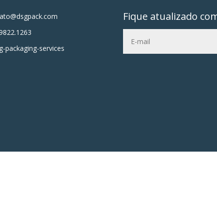
Fique atualizado co
tato@dsgpack.com
9822.1263
-packaging-services