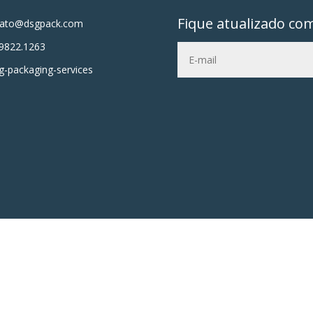
Fique atualizado co
tato@dsgpack.com
9822.1263
-packaging-services