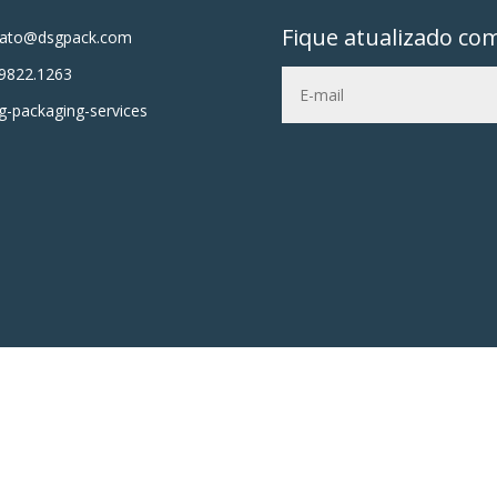
Fique atualizado co
tato@dsgpack.com
9822.1263
-packaging-services