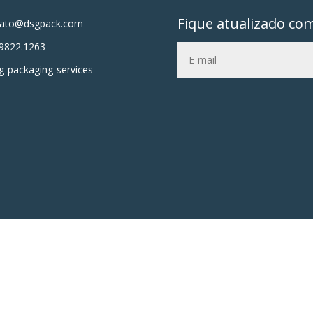
Fique atualizado co
tato@dsgpack.com
9822.1263
-packaging-services