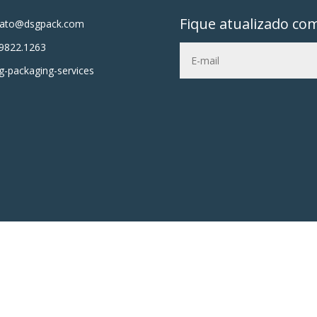
Fique atualizado co
tato@dsgpack.com
9822.1263
-packaging-services