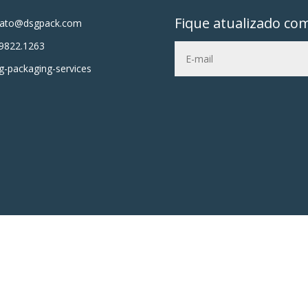
Fique atualizado co
tato@dsgpack.com
9822.1263
-packaging-services