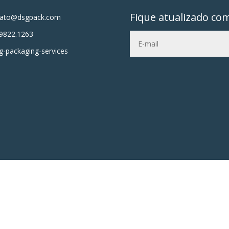
Fique atualizado co
tato@dsgpack.com
9822.1263
-packaging-services