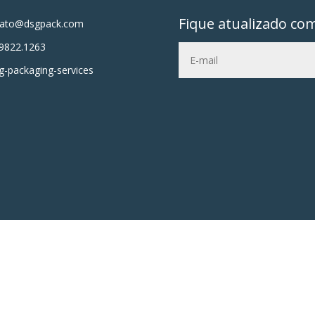
Fique atualizado co
tato@dsgpack.com
9822.1263
-packaging-services