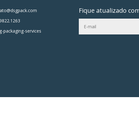
Fique atualizado co
tato@dsgpack.com
9822.1263
-packaging-services