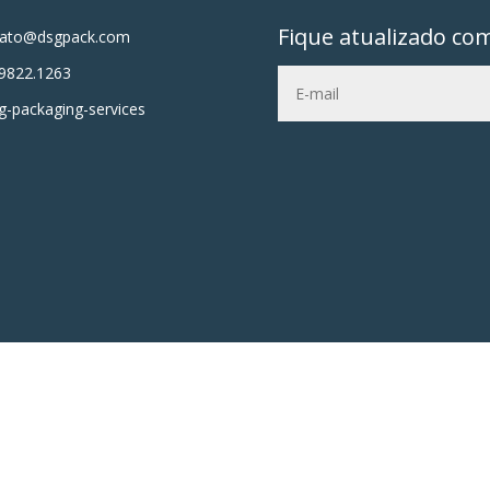
Fique atualizado co
tato@dsgpack.com
9822.1263
-packaging-services