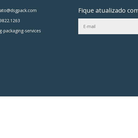
Fique atualizado co
tato@dsgpack.com
9822.1263
-packaging-services