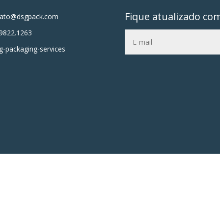
Fique atualizado co
tato@dsgpack.com
9822.1263
-packaging-services