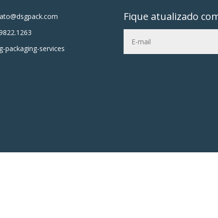
Fique atualizado co
tato@dsgpack.com
9822.1263
-packaging-services