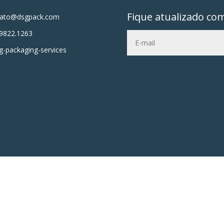
Fique atualizado co
tato@dsgpack.com
9822.1263
-packaging-services