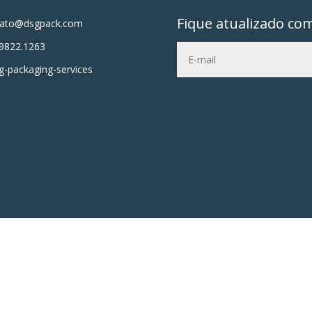
Fique atualizado co
tato@dsgpack.com
9822.1263
-packaging-services