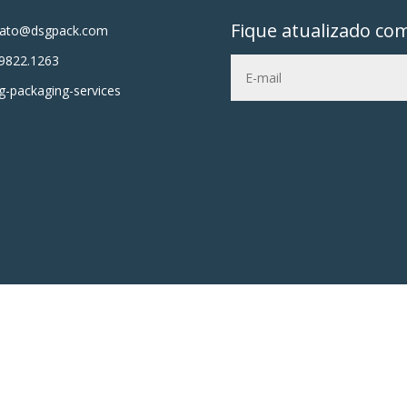
Fique atualizado co
tato@dsgpack.com
9822.1263
-packaging-services