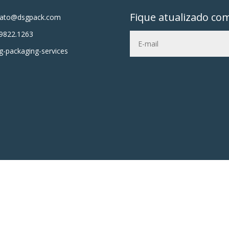
Fique atualizado co
tato@dsgpack.com
9822.1263
-packaging-services