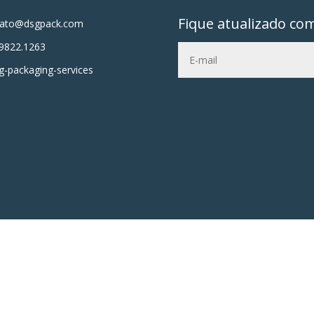
Fique atualizado co
tato@dsgpack.com
9822.1263
-packaging-services