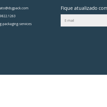
Fique atualizado co
tato@dsgpack.com
9822.1263
-packaging-services