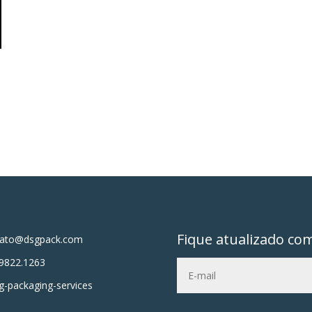
Fique atualizado co
tato@dsgpack.com
9822.1263
-packaging-services