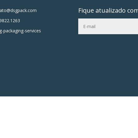
Fique atualizado co
tato@dsgpack.com
9822.1263
-packaging-services