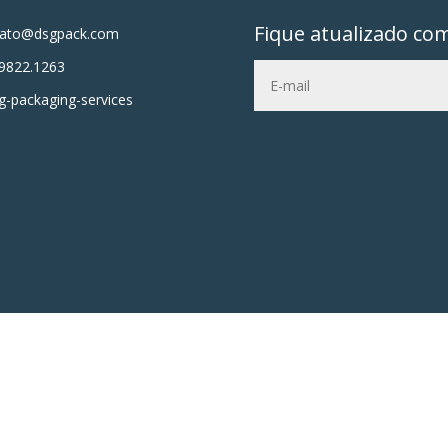
Fique atualizado co
tato@dsgpack.com
9822.1263
-packaging-services