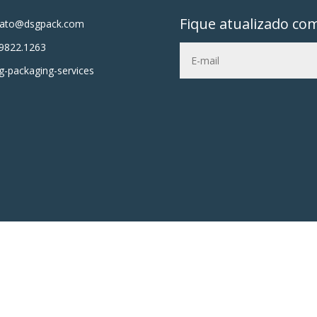
Fique atualizado co
tato@dsgpack.com
9822.1263
-packaging-services