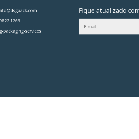
Fique atualizado co
tato@dsgpack.com
9822.1263
-packaging-services