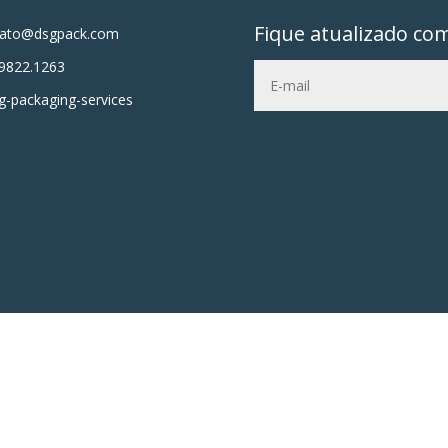
Fique atualizado co
tato@dsgpack.com
9822.1263
-packaging-services