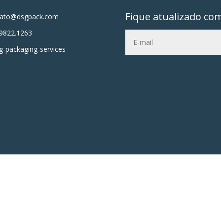
Fique atualizado co
tato@dsgpack.com
9822.1263
-packaging-services