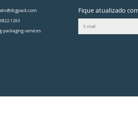
Fique atualizado co
tato@dsgpack.com
9822.1263
-packaging-services