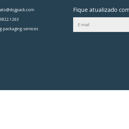
Fique atualizado co
tato@dsgpack.com
9822.1263
-packaging-services