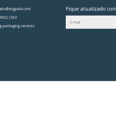
Fique atualizado co
tato@dsgpack.com
9822.1263
-packaging-services