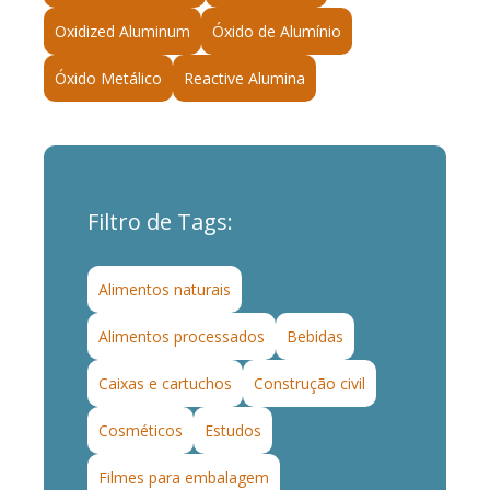
Oxidized Aluminum
Óxido de Alumínio
Óxido Metálico
Reactive Alumina
Filtro de Tags:
Alimentos naturais
Alimentos processados
Bebidas
Caixas e cartuchos
Construção civil
Cosméticos
Estudos
Filmes para embalagem