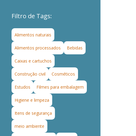
Filtro de Tags:
Alimentos naturais
Alimentos processados
Bebidas
Caixas e cartuchos
Construção civil
Cosméticos
Estudos
Filmes para embalagem
Higiene e limpeza
Itens de segurança
meio ambiente