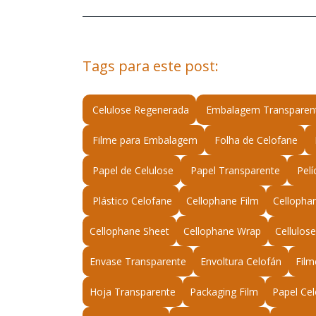
Tags para este post:
Celulose Regenerada
Embalagem Transparen
Filme para Embalagem
Folha de Celofane
Papel de Celulose
Papel Transparente
Pelí
Plástico Celofane
Cellophane Film
Cellophan
Cellophane Sheet
Cellophane Wrap
Cellulos
Envase Transparente
Envoltura Celofán
Film
Hoja Transparente
Packaging Film
Papel Ce