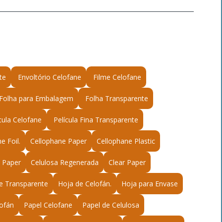
te
Envoltório Celofane
Filme Celofane
Folha para Embalagem
Folha Transparente
cula Celofane
Película Fina Transparente
e Foil.
Cellophane Paper
Cellophane Plastic
e Paper
Celulosa Regenerada
Clear Paper
e Transparente
Hoja de Celofán.
Hoja para Envase
lofán
Papel Celofane
Papel de Celulosa