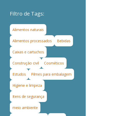
Filtro de Tags:
Alimentos naturais
Alimentos processados
Bebidas
Caixas e cartuchos
Construção civil
Cosméticos
Estudos
Filmes para embalagem
Higiene e limpeza
Itens de segurança
meio ambiente