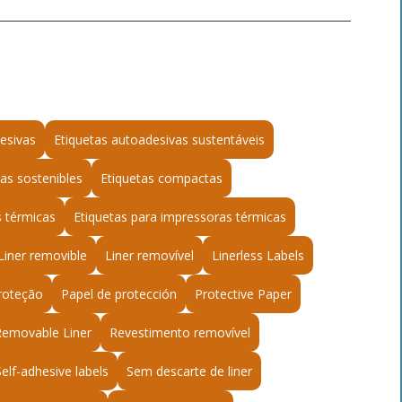
esivas
Etiquetas autoadesivas sustentáveis
as sostenibles
Etiquetas compactas
s térmicas
Etiquetas para impressoras térmicas
Liner removible
Liner removível
Linerless Labels
roteção
Papel de protección
Protective Paper
Removable Liner
Revestimento removível
Self-adhesive labels
Sem descarte de liner