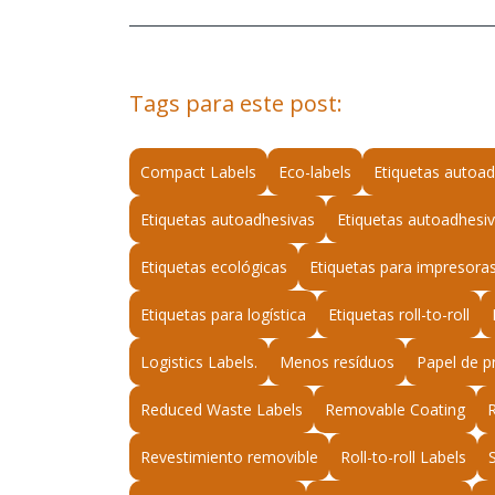
Tags para este post:
Compact Labels
Eco-labels
Etiquetas autoad
Etiquetas autoadhesivas
Etiquetas autoadhesiv
Etiquetas ecológicas
Etiquetas para impresora
Etiquetas para logística
Etiquetas roll-to-roll
Logistics Labels.
Menos resíduos
Papel de p
Reduced Waste Labels
Removable Coating
Revestimiento removible
Roll-to-roll Labels