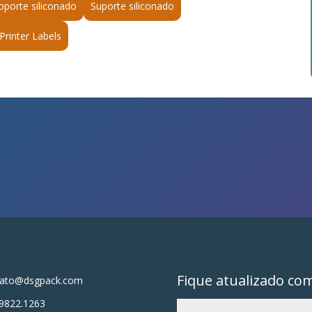
oporte siliconado
Suporte siliconado
Printer Labels
Fique atualizado co
tato@dsgpack.com
9822.1263