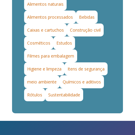
Alimentos naturais
Alimentos processados
Bebidas
Caixas e cartuchos
Construção civil
Cosméticos
Estudos
Filmes para embalagem
Higiene e limpeza
Itens de segurança
meio ambiente
Químicos e aditivos
Rótulos
Sustentabilidade