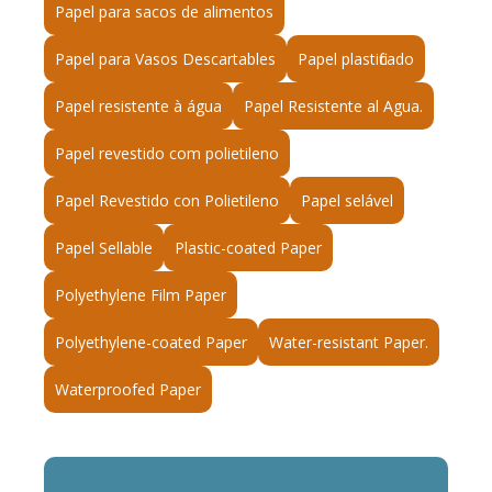
Papel para sacos de alimentos
Papel para Vasos Descartables
Papel plastificado
Papel resistente à água
Papel Resistente al Agua.
Papel revestido com polietileno
Papel Revestido con Polietileno
Papel selável
Papel Sellable
Plastic-coated Paper
Polyethylene Film Paper
Polyethylene-coated Paper
Water-resistant Paper.
Waterproofed Paper