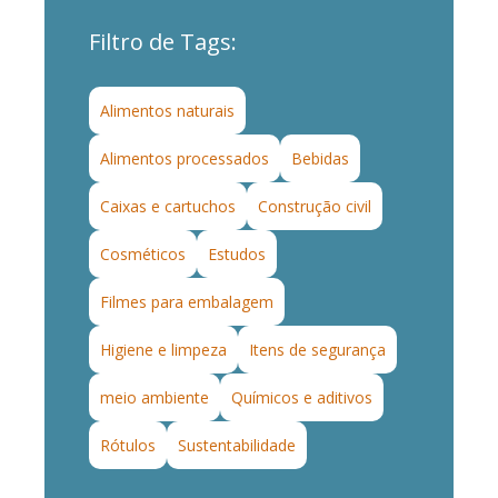
Filtro de Tags:
Alimentos naturais
Alimentos processados
Bebidas
Caixas e cartuchos
Construção civil
Cosméticos
Estudos
Filmes para embalagem
Higiene e limpeza
Itens de segurança
meio ambiente
Químicos e aditivos
Rótulos
Sustentabilidade