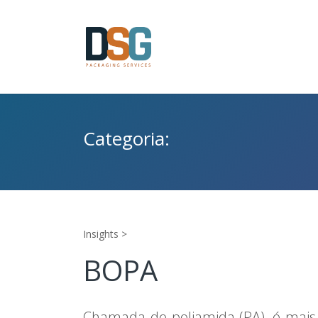
Categoria:
Insights >
BOPA
Chamada de poliamida (PA), é mais