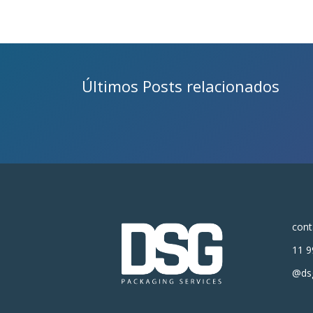
Últimos Posts relacionados
con
11 9
@dsg