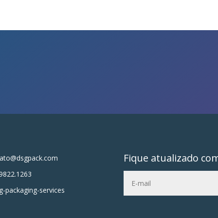
Fique atualizado co
tato@dsgpack.com
9822.1263
-packaging-services