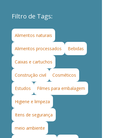
Filtro de Tags:
Alimentos naturais
Alimentos processados
Bebidas
Caixas e cartuchos
Construção civil
Cosméticos
Estudos
Filmes para embalagem
Higiene e limpeza
Itens de segurança
meio ambiente