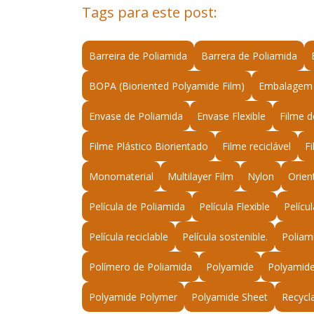
Tags para este post:
Barreira de Poliamida
Barrera de Poliamida
BOPA (Bioriented Polyamide Film)
Embalagem 
Envase de Poliamida
Envase Flexible
Filme d
Filme Plástico Biorientado
Filme reciclável
F
Monomaterial
Multilayer Film
Nylon
Orien
Película de Poliamida
Película Flexible
Pelícu
Película reciclable
Película sostenible.
Poliam
Polímero de Poliamida
Polyamide
Polyamide
Polyamide Polymer
Polyamide Sheet
Recycl