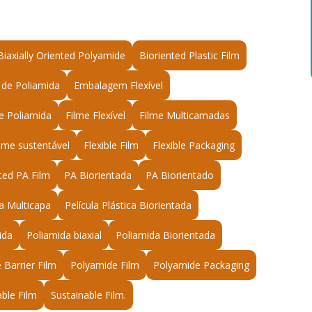
Biaxially Oriented Polyamide
Bioriented Plastic Film
de Poliamida
Embalagem Flexível
e Poliamida
Filme Flexível
Filme Multicamadas
ilme sustentável
Flexible Film
Flexible Packaging
ted PA Film
PA Biorientada
PA Biorientado
la Multicapa
Película Plástica Biorientada
ida
Poliamida biaxial
Poliamida Biorientada
 Barrier Film
Polyamide Film
Polyamide Packaging
able Film
Sustainable Film.